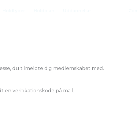
Holdtyper
Holdplan
Uddannelse
Om os
Com
resse, du tilmeldte dig medlemskabet med.
dt en verifikationskode på mail.