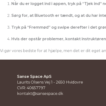
Når du er logget ind i appen, tryk på
“Tjek ind”
ne
Sørg for, at
Bluetooth er tændt
, og at du har
int
Tryk på
“Fremmød”
og swipe derefter i det
grøn
Hvis der opstår problemer,
kontakt instruktør
Vi gør vores bedste for at hjælpe, men det er dit eget an
Sanse Space ApS
Laurits Olsens Vej 1 - 2650 Hvidovre
CVR: 40657797
kontakt@sansespace.dk