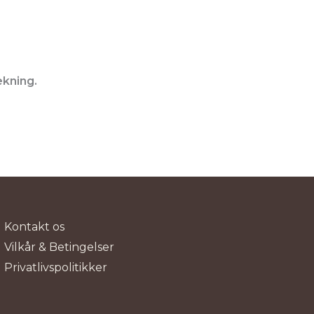
ekning.
Kontakt os
Vilkår & Betingelser
Privatlivspolitikker