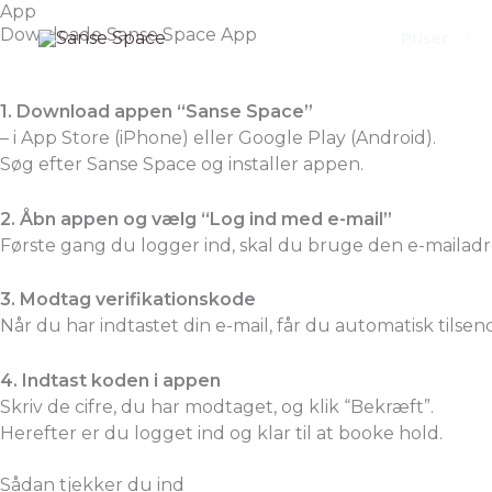
Gå
App
Downloade Sanse Space App
til
Priser
indholdet
1. Download appen “Sanse Space”
– i App Store (iPhone) eller Google Play (Android).
Søg efter Sanse Space og installer appen.
2. Åbn appen og vælg “Log ind med e-mail”
Første gang du logger ind, skal du bruge den e-mailad
3. Modtag verifikationskode
Når du har indtastet din e-mail, får du automatisk tilsen
4. Indtast koden i appen
Skriv de cifre, du har modtaget, og klik “Bekræft”.
Herefter er du logget ind og klar til at booke hold.
Sådan tjekker du ind